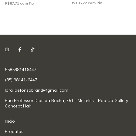
R$185,22
com
Pix
R$87,71
com
Pix
5585981416447
(85) 98141-6447
laraildefonsobrand@gmail.com
Rua Professor Dias da Rocha, 751 - Meireles - Pop Up Gallery
Concept Hair
Início
Produtos