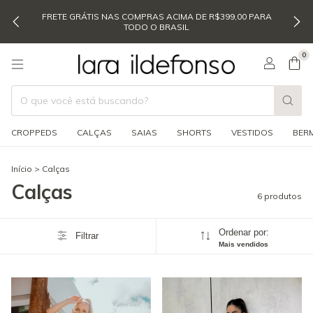
FRETE GRÁTIS NAS COMPRAS ACIMA DE R$399,00 PARA
TODO O BRASIL
0
CROPPEDS
CALÇAS
SAIAS
SHORTS
VESTIDOS
BER
Início
>
Calças
Calças
6 produtos
Ordenar por:
Filtrar
Mais vendidos