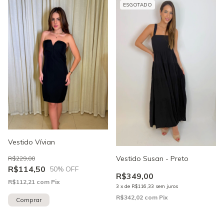
ESGOTADO
Vestido Vívian
Vestido Susan - Preto
R$229,00
R$114,50
50
% OFF
R$349,00
R$112,21
com
Pix
3
x
de
R$116,33
sem juros
R$342,02
com
Pix
Comprar