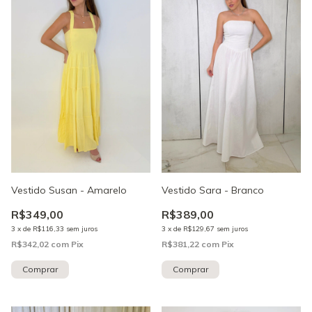
Vestido Susan - Amarelo
Vestido Sara - Branco
R$349,00
R$389,00
3
x
de
R$116,33
sem juros
3
x
de
R$129,67
sem juros
R$342,02
com
Pix
R$381,22
com
Pix
Comprar
Comprar