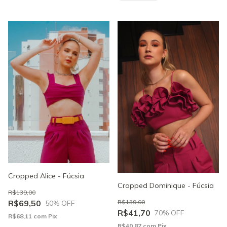
Cropped Alice - Fúcsia
Cropped Dominique - Fúcsia
R$139,00
R$139,00
R$69,50
50
% OFF
R$41,70
70
% OFF
R$68,11
com
Pix
R$40,87
com
Pix