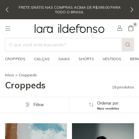
FRETE GRÁTIS NAS COMPRAS ACIMA DE R$399,00 PARA
TODO O BRASIL
0
CROPPEDS
CALÇAS
SAIAS
SHORTS
VESTIDOS
BER
Início
>
Croppeds
Croppeds
18 produtos
Ordenar por:
Filtrar
Mais vendidos