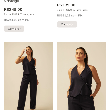
Manteiga
R$389,00
R$249,00
3
x
de
R$129,67
sem juros
2
x
de
R$124,50
sem juros
R$381,22
com
Pix
R$244,02
com
Pix
Comprar
Comprar