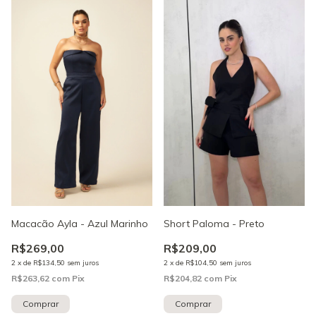
Macacão Ayla - Azul Marinho
Short Paloma - Preto
R$269,00
R$209,00
2
x
de
R$134,50
sem juros
2
x
de
R$104,50
sem juros
R$263,62
com
Pix
R$204,82
com
Pix
Comprar
Comprar