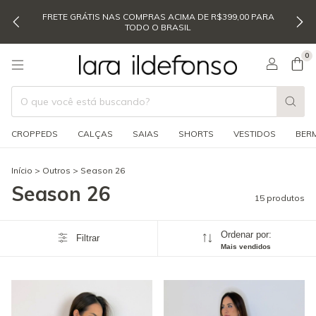
FRETE GRÁTIS NAS COMPRAS ACIMA DE R$399,00 PARA
TODO O BRASIL
0
CROPPEDS
CALÇAS
SAIAS
SHORTS
VESTIDOS
BER
Início
>
Outros
>
Season 26
Season 26
15 produtos
Ordenar por:
Filtrar
Mais vendidos