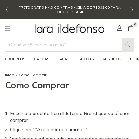
FRETE GRÁTIS NAS COMPRAS ACIMA DE R$399,00 PARA
TODO O BRASIL
0
CROPPEDS
CALÇAS
SAIAS
SHORTS
VESTIDOS
BER
Início
>
Como Comprar
Como Comprar
Escolha o produto Lara Ildefonso Brand que você quer
comprar
Clique em ""Adicionar ao carrinho""
Você pode continuar adicionar produtos ao carrinho ou