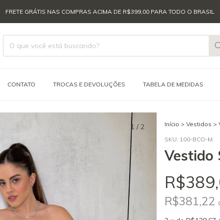
FRETE GRÁTIS NAS COMPRAS ACIMA DE R$399,00 PARA TODO O BRASIL
CONTATO
TROCAS E DEVOLUÇÕES
TABELA DE MEDIDAS
Início
>
Vestidos
>
1
/
2
SKU:
100-BCO-M
Vestido 
R$389,
R$381,22