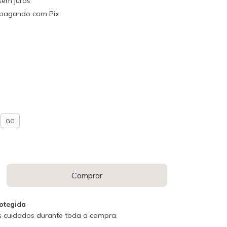
sem juros
pagando com Pix
GG
otegida
 cuidados durante toda a compra.