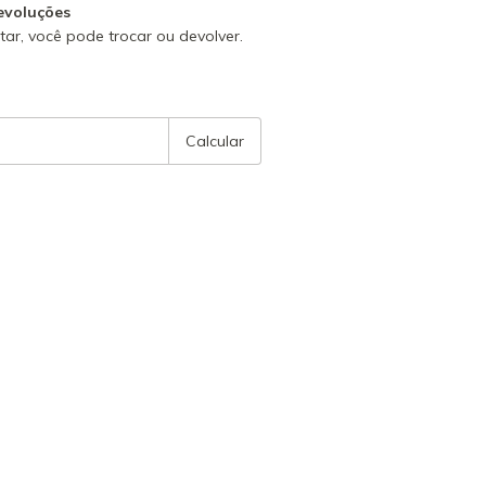
evoluções
ar, você pode trocar ou devolver.
P:
Alterar CEP
Calcular