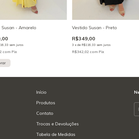
o Susan - Amarelo
Vestido Susan - Preto
,00
R$349,00
16,33
sem juros
3
x
de
R$116,33
sem juros
02
com
Pix
R$342,02
com
Pix
rar
Início
Ne
Produtos
Contato
Trocas e Devoluções
Tabela de Medidas