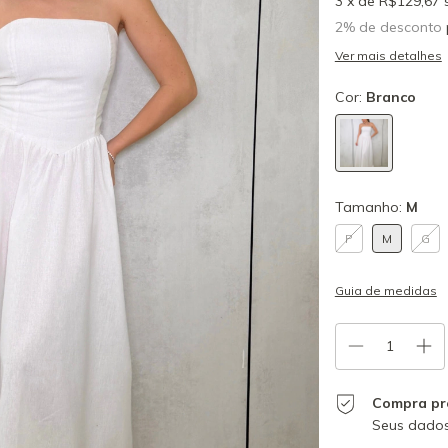
3
x de
R$129,67
2% de desconto
Ver mais detalhes
Cor:
Branco
Tamanho:
M
P
M
G
Guia de medidas
Compra pr
Seus dados