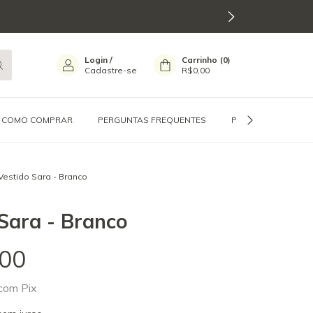
Login
/
Carrinho
(
0
)
Cadastre-se
R$0,00
COMO COMPRAR
PERGUNTAS FREQUENTES
POLÍTICA DE PRIVA
Vestido Sara - Branco
Sara - Branco
00
com
Pix