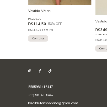
Vestido Vívian
R$229,00
Vestid
R$114,50
50
% OFF
R$349
R$112,21
com
Pix
3
x
de
R$1
Comprar
R$342,
Comp
5585981416447
(85) 98141-6447
laraildefonsobrand@gmail.com