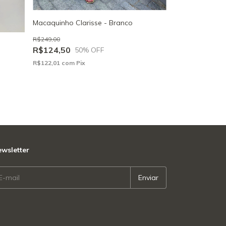
Macaquinho Clarisse - Branco
R$249,00
R$124,50
50
% OFF
R$122,01
com
Pix
wsletter