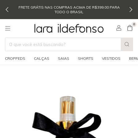
FRETE GRÁTIS NAS COMPRAS ACIMA DE R$399,00 PARA
TODO O BRASIL
0
CROPPEDS
CALÇAS
SAIAS
SHORTS
VESTIDOS
BER