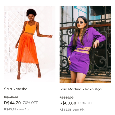
Saia Natasha
Saia Martina - Roxo Açaí
R$149,00
R$159,00
R$44,70
R$63,60
70
% OFF
60
% OFF
R$43,81
com
Pix
R$62,33
com
Pix