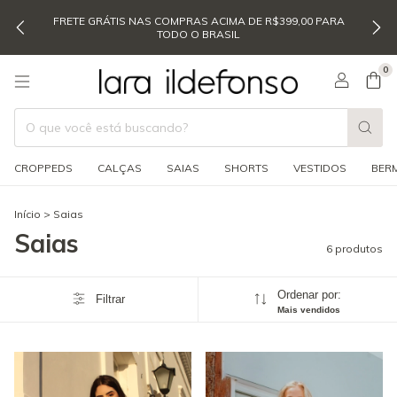
FRETE GRÁTIS NAS COMPRAS ACIMA DE R$399,00 PARA
TODO O BRASIL
0
CROPPEDS
CALÇAS
SAIAS
SHORTS
VESTIDOS
BER
Início
>
Saias
Saias
6 produtos
Ordenar por:
Filtrar
Mais vendidos