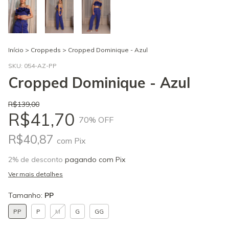
Início
>
Croppeds
>
Cropped Dominique - Azul
SKU:
054-AZ-PP
Cropped Dominique - Azul
R$139,00
R$41,70
70
% OFF
R$40,87
com
Pix
2% de desconto
pagando com Pix
Ver mais detalhes
Tamanho:
PP
PP
P
M
G
GG