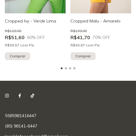
Cropped Ivy - Verde Lima
Cropped Malu - Amarelo
R$129,00
R$139,00
R$51,60
R$41,70
60
% OFF
70
% OFF
R$50,57
com
Pix
R$40,87
com
Pix
Comprar
Comprar
5585981416447
(85) 98141-6447