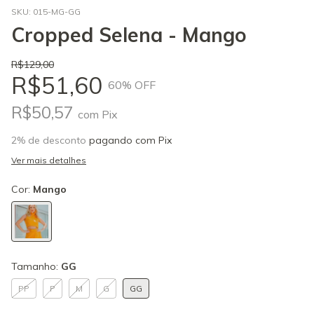
SKU:
015-MG-GG
Cropped Selena - Mango
R$129,00
R$51,60
60
% OFF
R$50,57
com
Pix
2% de desconto
pagando com Pix
Ver mais detalhes
Cor:
Mango
Tamanho:
GG
PP
P
M
G
GG